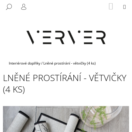
K
Přejít
NÁKUP
M
HLEDAT
na
KOŠÍK
O
PŘIHLÁŠENÍ
ZPĚT
ZPĚT
obsah
Š
Í
C
K
O
P
O
T
Domů
Interiérové doplňky
/
Lněné prostírání - větvičky (4 ks)
Ř
LNĚNÉ PROSTÍRÁNÍ - VĚTVIČKY
E
B
(4 KS)
U
J
E
T
E
N