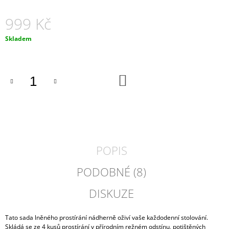
J
E
999 Kč
M
E
Měrná
Skladem
cena:
TRIKO
/
DO
MIKINA
KOŠÍKU
ZEN
(BIOBAVLNA)
1
800
Kč
POPIS
PODOBNÉ (8)
DISKUZE
Tato sada lněného prostírání nádherně oživí vaše každodenní stolování.
Skládá se ze 4 kusů prostírání v přírodním režném odstínu, potištěných