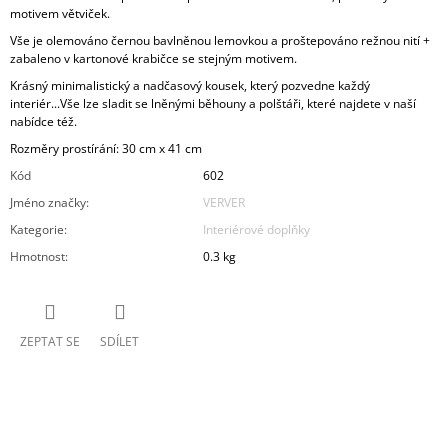
motivem větviček.
Vše je olemováno černou bavlněnou lemovkou a proštepováno režnou nití +
zabaleno v kartonové krabičce se stejným motivem.
Krásný minimalistický a nadčasový kousek, který pozvedne každý
interiér...Vše lze sladit se lněnými běhouny a polštáři, které najdete v naší
nabídce též.
Rozměry prostírání: 30 cm x 41 cm
Kód
602
Jméno značky
:
VERVER
Kategorie
:
Interiérové doplňky
Hmotnost
:
0.3 kg
ZEPTAT SE
SDÍLET