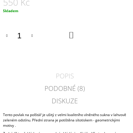
550 Kč
J
E
Měrná
Skladem
M
cena:
E
DO
HALENKA
KOŠÍKU
LNĚNÁ
KŘÍDLA
VÁŽKY
2
100
Kč
POPIS
PODOBNÉ (8)
DISKUZE
Tento povlak na polštář je ušitý z velmi kvalitního vlněného sukna v lahvově
zeleném odstínu. Přední strana je potištěna sítotiskem - geometrickými
motivy .