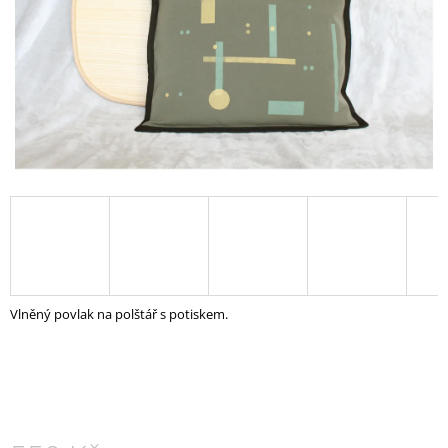
A
J
Í
T
?
HLEDAT
D
Vlněný povlak na polštář s potiskem.
O
P
O
R
U
Č
U