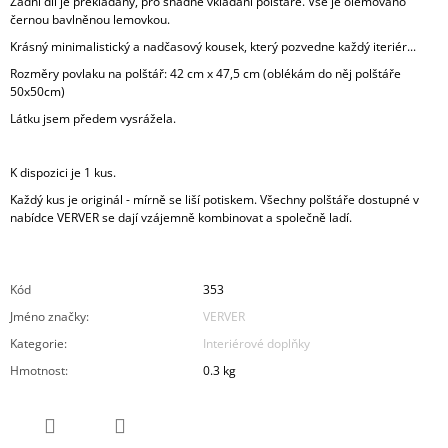
Zadní díl je překládaný, pro snadné vkládání polštáře. Vše je olemováno
černou bavlněnou lemovkou.
Krásný minimalistický a nadčasový kousek, který pozvedne každý iteriér...
Rozměry povlaku na polštář: 42 cm x 47,5 cm
(oblékám do něj polštáře
50x50cm)
Látku jsem předem vysrážela.
K dispozici je 1 kus.
Každý kus je originál - mírně se liší potiskem. Všechny polštáře dostupné v
nabídce VERVER se dají vzájemně kombinovat a společně ladí.
Kód
353
Jméno značky
:
VERVER
Kategorie
:
Interiérové doplňky
Hmotnost
:
0.3 kg