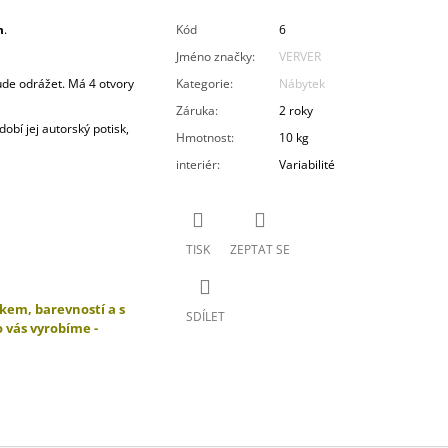
m
.
Kód
6
Jméno značky
:
VERVER
bude odrážet. Má 4 otvory
Kategorie
:
Nábytek
Záruka
:
2 roky
obí jej autorský potisk,
Hmotnost
:
10 kg
interiér
:
Variabilité
TISK
ZEPTAT SE
skem, barevností a s
SDÍLET
o vás vyrobíme -