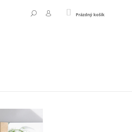
NÁKUPNÍ
HLEDAT
KOŠÍK
Prázdný košík
PŘIHLÁŠENÍ
Následující
ZEN (BIOBAVLNA)