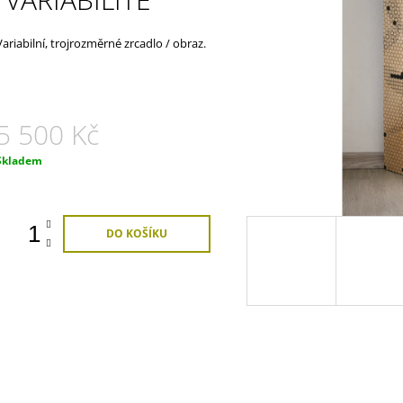
1 800 Kč
1 800 Kč
Variabilní, trojrozměrné zrcadlo / obraz.
5 500 Kč
Měrná
Skladem
ena:
DO KOŠÍKU