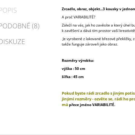
POPIS
Zrcadlo, obraz, objekt...3 kousky v jedno
A proč VARIABILITÉ?
PODOBNÉ (8)
Záleží na vás, jak ho zavěsíte a který úhel 
k zavěšení a dává tím prostor vaší kreativitě
Je vyrobené z lakované březové překližky, zd
DISKUZE
takže funguje zároveň jako obraz.
Rozměry výrobku:
výška : 50 cm
šířka : 45 cm
Pokud byste rádi zrcadlo s jiným poti
jinými rozměry - ozvěte se, rádi ho pr
má
přece jméno VARIABILITÉ.