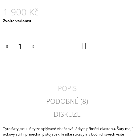
J
1 900 Kč
E
M
Měrná
Zvolte variantu
E
cena:
ŠEDÁ
MIKINA
DO
S
KOŠÍKU
NABÍRANÝMI
RUKÁVY
1
800
Kč
POPIS
PODOBNÉ (8)
DISKUZE
Tyto šaty jsou ušity ze splývavé viskózové látky s příměsí elastanu. Šaty mají
áčkový střih, přinechaný stojáček, krátké rukávy a v bočních švech všité