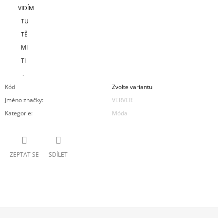
VIDÍM
TU
TĚ
MI
TI
.
Kód
Zvolte variantu
Jméno značky
:
VERVER
Kategorie
:
Móda
ZEPTAT SE
SDÍLET