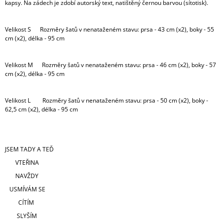
kapsy. Na zádech je zdobí autorský text, natištěný černou barvou (sítotisk).
Velikost S Rozměry šatů v nenataženém stavu: prsa - 43 cm (x2), boky - 55
cm (x2), délka - 95 cm
Velikost M Rozměry šatů v nenataženém stavu: prsa - 46 cm (x2), boky - 57
cm (x2), délka - 95 cm
Velikost L Rozměry šatů v nenataženém stavu: prsa - 50 cm (x2), boky -
62,5 cm (x2), délka - 95 cm
JSEM TADY A TEĎ
VTEŘINA
NAVŽDY
USMÍVÁM SE
CÍTÍM
SLYŠÍM