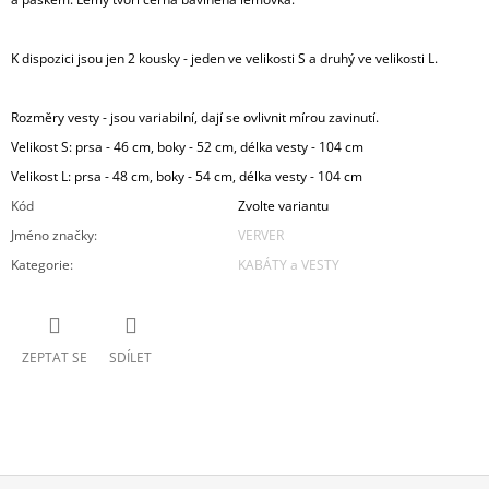
K dispozici jsou jen 2 kousky - jeden ve velikosti S a druhý ve velikosti L.
Rozměry vesty - jsou variabilní, dají se ovlivnit mírou zavinutí.
Velikost S: prsa - 46 cm, boky - 52 cm, délka vesty - 104 cm
Velikost L: prsa - 48 cm, boky - 54 cm, délka vesty - 104 cm
Kód
Zvolte variantu
Jméno značky
:
VERVER
Kategorie
:
KABÁTY a VESTY
ZEPTAT SE
SDÍLET