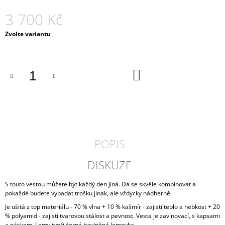
J
3 700 Kč
E
M
Měrná
Zvolte variantu
E
cena:
ŠEDÁ
MIKINA
DO
S
KOŠÍKU
NABÍRANÝMI
RUKÁVY
1
800
Kč
POPIS
DISKUZE
S touto vestou můžete být každý den jiná. Dá se skvěle kombinovat a
pokaždé budete vypadat trošku jinak, ale vždycky nádherně.
Je ušitá z top materiálu - 70 % vlna + 10 % kašmír - zajistí teplo a hebkost + 20
% polyamid - zajistí tvarovou stálost a pevnost. Vesta je zavinovací, s kapsami
a páskem. Lemy tvoří černá bavlněná lemovka.